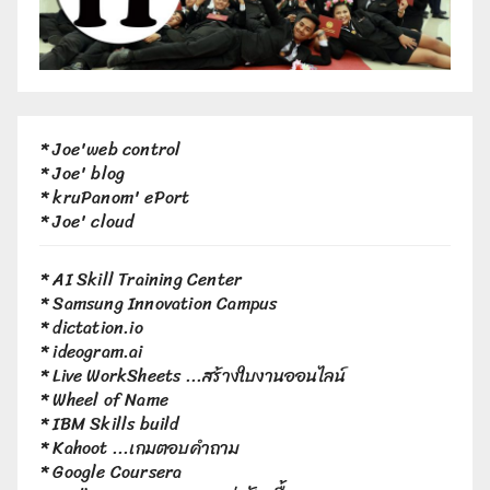
*
Joe'web control
*
Joe' blog
*
kruPanom' ePort
*
Joe' cloud
*
AI Skill Training Center
*
Samsung Innovation Campus
*
dictation.io
*
ideogram.ai
*
Live WorkSheets
...สร้างใบงานออนไลน์
*
Wheel of Name
*
IBM Skills build
*
Kahoot
...เกมตอบคำถาม
*
Google Coursera