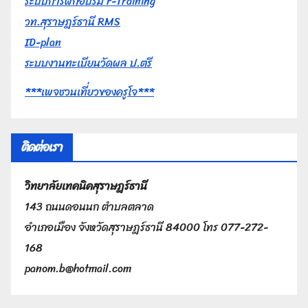
ระบบการฝึกอบรม r-Training
วท.สุราษฎร์ธานี RMS
ID-plan
ระบบงานทะเบียนวัดผล ป.ตรี
***เพจชวนเที่ยวของครูโจ***
ติดต่อเรา
วิทยาลัยเทคนิคสุราษฎร์ธานี
143 ถนนดอนนก ตำบลตลาด
อำเภอเมือง จังหวัดสุราษฎร์ธานี 84000 โทร 077-272-
168
panom.b@hotmail.com