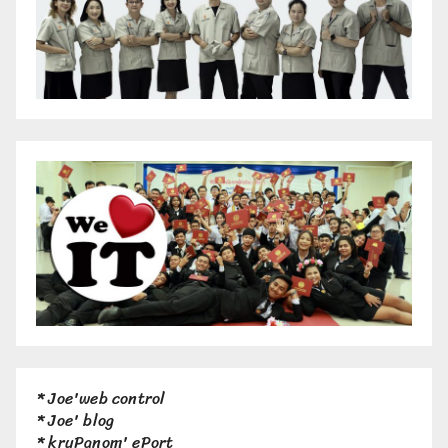
*
Joe'web control
*
Joe' blog
*
kruPanom' ePort