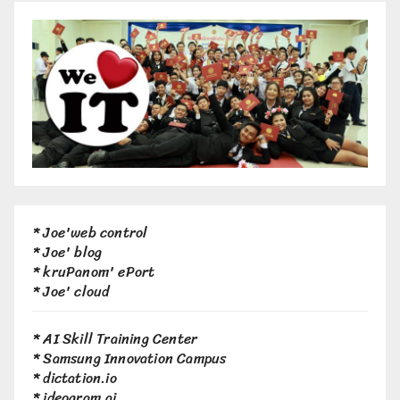
*
Joe'web control
*
Joe' blog
*
kruPanom' ePort
*
Joe' cloud
*
AI Skill Training Center
*
Samsung Innovation Campus
*
dictation.io
*
ideogram.ai