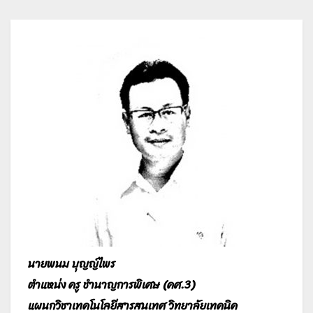
นายพนม บุญญ์ไพร
ตำแหน่ง ครู ชำนาญการพิเศษ (คศ.3)
แผนกวิชาเทคโนโลยีสารสนเทศ วิทยาลัยเทคนิค