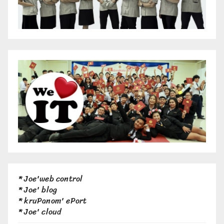
*
Joe'web control
*
Joe' blog
*
kruPanom' ePort
*
Joe' cloud